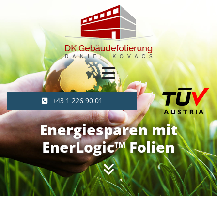
+43 1 226 90 01
Energiesparen mit
EnerLogic™ Folien
